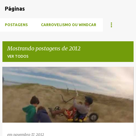
Páginas
POSTAGENS
CARROVELISMO OU WINDCAR
Mostrando postagens de 2012
VER TODOS
P
o
s
t
a
g
e
em
novembro 17, 2012