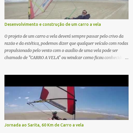
Desenvolvimento e construção de um carro a vela
O projeto de um carro a vela deverá sempre passar pelo crivo da
razão e da estética, podemos dizer que qualquer veículo com rodas
propulsionado pelo vento com o auxílio de uma vela pode ser
chamado de "CARRO A VELA" ou windcar como ficou conhecido
no Brasil. Devemos levar em conta quem vai andar no veículo, qual
a performance desejada, estética do conjunto e se queremos
adequá-lo a alguma classe pré definida. Particularmente creio que
o menos é mais e que uma estrutura simples, resistente e dinâmica
é responsável pela construção de um carro satisfatório. Vamos
começar pelo chassi, se usarmos o chassi "Y" certamente
começaremos bem, podemos buscar ângulos iguais de 120° como
a estrela de três pontas da mercedes. Não podemos sub estimar o
grande esforço que a vela transmitirá ao chassi através do pé de
Jornada ao Sarita, 60 Km de Carro a vela
mastro, força de torção onde exige bom reforço e