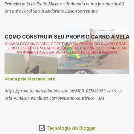
dimensionamento do equipamento. A base do projeto dos nossos
Primeira aula de Paulo Micelle culminando numa jornada de 60
carros é sempre a estrutura...
Km até o Farol Sarita Andarilho Edson Sorrentino
Venda pelo Mercado livre
https://produto.mercadolivre.com.br/MLB-917643053-carro-a-
vela-windcar-windkart-carrovelismo-construco-_JM
Tecnologia do Blogger