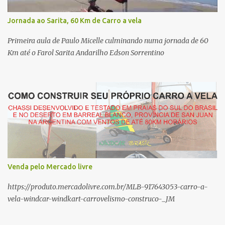
a estrela de três pontas da mercedes. Não podemos sub estimar o
grande esforço que a vela transmitirá ao chassi através do pé de
Jornada ao Sarita, 60 Km de Carro a vela
mastro, força de torção onde exige bom reforço e
dimensionamento do equipamento. A base do projeto dos nossos
Primeira aula de Paulo Micelle culminando numa jornada de 60
carros é sempre a estrutura...
Km até o Farol Sarita Andarilho Edson Sorrentino
Venda pelo Mercado livre
https://produto.mercadolivre.com.br/MLB-917643053-carro-a-
vela-windcar-windkart-carrovelismo-construco-_JM