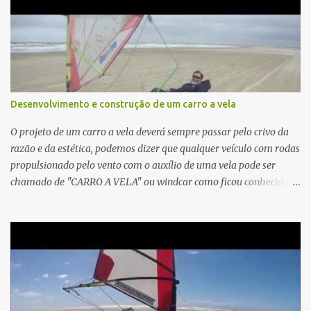
Desenvolvimento e construção de um carro a vela
O projeto de um carro a vela deverá sempre passar pelo crivo da
razão e da estética, podemos dizer que qualquer veículo com rodas
propulsionado pelo vento com o auxílio de uma vela pode ser
chamado de "CARRO A VELA" ou windcar como ficou conhecido
no Brasil. Devemos levar em conta quem vai andar no veículo, qual
a performance desejada, estética do conjunto e se queremos
adequá-lo a alguma classe pré definida. Particularmente creio que
o menos é mais e que uma estrutura simples, resistente e dinâmica
é responsável pela construção de um carro satisfatório. Vamos
começar pelo chassi, se usarmos o chassi "Y" certamente
começaremos bem, podemos buscar ângulos iguais de 120° como